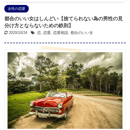
女性の恋愛
都合のいい女はしんどい【捨てられない為の男性の見
分け方とならないための鉄則】
2020/10/24
恋
,
恋愛
,
恋愛相談
,
都合のいい女