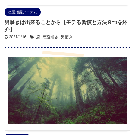
恋愛活躍アイテム
男磨きは出来ることから【モテる習慣と方法９つを紹
介】
2021/1/16
恋
,
恋愛相談
,
男磨き