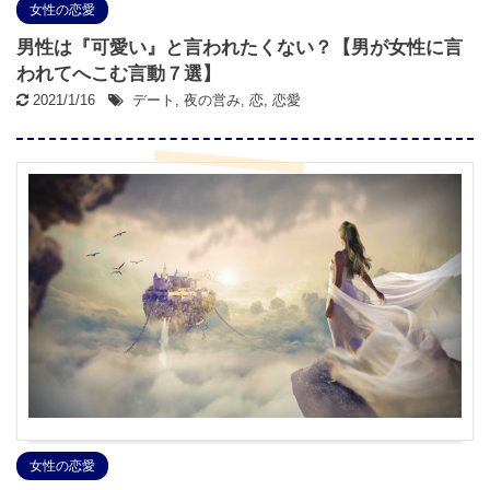
女性の恋愛
男性は『可愛い』と言われたくない？【男が女性に言
われてへこむ言動７選】
2021/1/16
デート
,
夜の営み
,
恋
,
恋愛
女性の恋愛