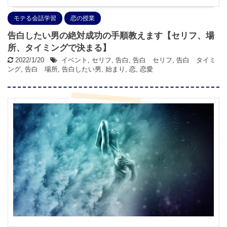
モテる会話学習
恋の授業
告白したい男の絶対成功の手順教えます【セリフ、場
所、タイミングで決まる】
2022/1/20
イベント
,
セリフ
,
告白
,
告白 セリフ
,
告白 タイミ
ング
,
告白 場所
,
告白したい男
,
始まり
,
恋
,
恋愛