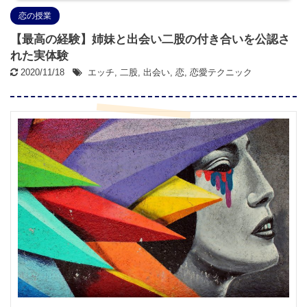
恋の授業
【最高の経験】姉妹と出会い二股の付き合いを公認さ
れた実体験
2020/11/18
エッチ
,
二股
,
出会い
,
恋
,
恋愛テクニック