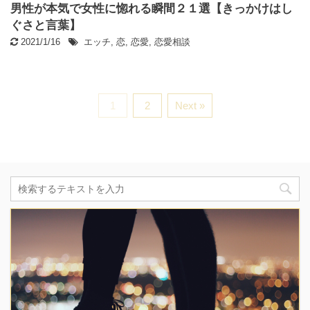
男性が本気で女性に惚れる瞬間２１選【きっかけはし
ぐさと言葉】
2021/1/16
エッチ
,
恋
,
恋愛
,
恋愛相談
1
2
Next »