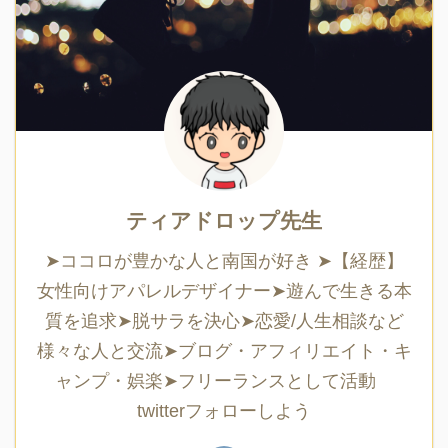
ティアドロップ先生
➤ココロが豊かな人と南国が好き ➤【経歴】
女性向けアパレルデザイナー➤遊んで生きる本
質を追求➤脱サラを決心➤恋愛/人生相談など
様々な人と交流➤ブログ・アフィリエイト・キ
ャンプ・娯楽➤フリーランスとして活動
twitterフォローしよう